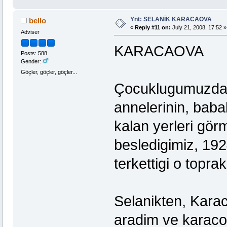
Ynt: SELANİK KARACAOVA
bello
«
Reply #11 on:
July 21, 2008, 17:52 »
Adviser
KARACAOVA
Posts: 588
Gender:
Göçler, göçler, göçler...
Çocuklugumuzda a
annelerinin, babal
kalan yerleri görm
besledigimiz, 192
terkettigi o topra
Selanikten, Kara
aradim ve karaco