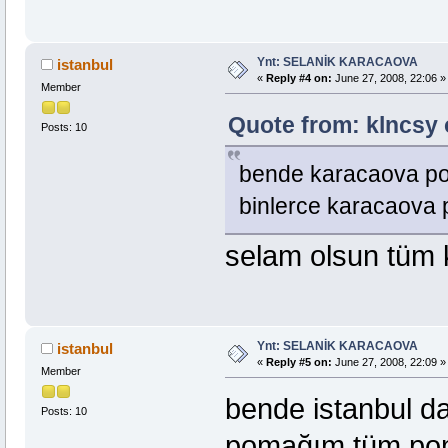
Ynt: SELANİK KARACAOVA
istanbul
«
Reply #4 on:
June 27, 2008, 22:06 »
Member
Quote from: klncsy 
Posts: 10
bende karacaova po
binlerce karacaova
selam olsun tüm
Ynt: SELANİK KARACAOVA
istanbul
«
Reply #5 on:
June 27, 2008, 22:09 »
Member
bende istanbul d
Posts: 10
pomağım tüm pom