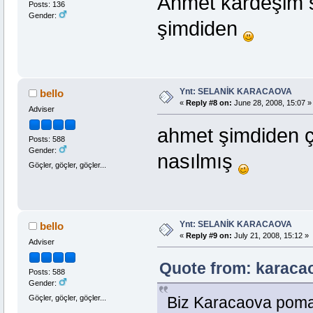
Ahmet kardeşim sb
Posts: 136
Gender:
şimdiden
Ynt: SELANİK KARACAOVA
bello
«
Reply #8 on:
June 28, 2008, 15:07 »
Adviser
ahmet şimdiden ço
Posts: 588
Gender:
nasılmış
Göçler, göçler, göçler...
Ynt: SELANİK KARACAOVA
bello
«
Reply #9 on:
July 21, 2008, 15:12 »
Adviser
Quote from: karacao
Posts: 588
Gender:
Göçler, göçler, göçler...
Biz Karacaova pomak