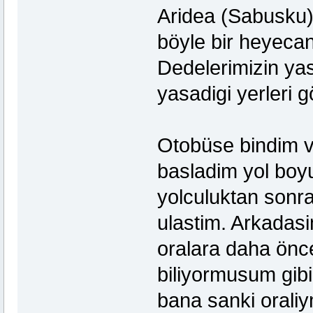
Aridea (Sabusku)
böyle bir heyecan
Dedelerimizin yas
yasadigi yerleri 
Otobüse bindim v
basladim yol boy
yolculuktan sonr
ulastim. Arkadasi
oralara daha önce 
biliyormusum gibi
bana sanki oraliym