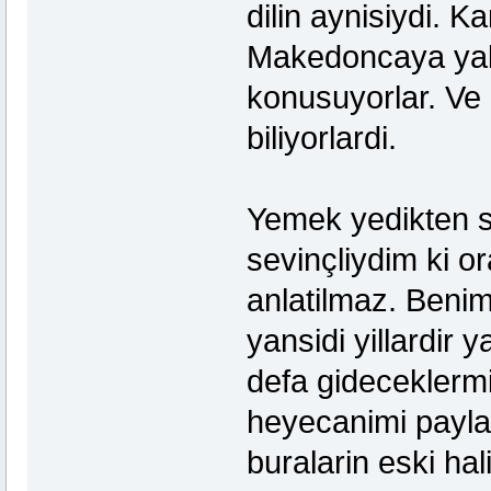
dilin aynisiydi. 
Makedoncaya yakin
konusuyorlar. Ve 
biliyorlardi.
Yemek yedikten so
sevinçliydim ki o
anlatilmaz. Beni
yansidi yillardir 
defa gideceklermi
heyecanimi paylas
buralarin eski hali