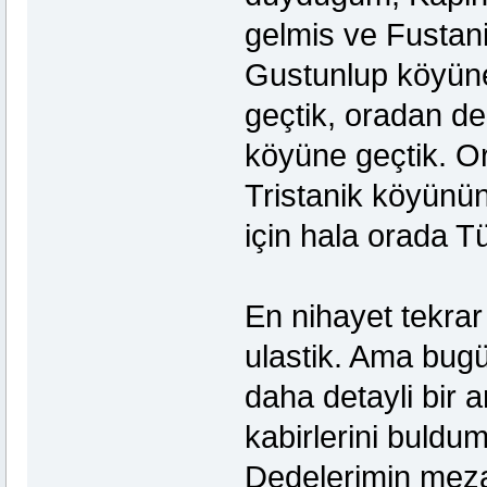
gelmis ve Fustan
Gustunlup köyüne
geçtik, oradan ded
köyüne geçtik. Or
Tristanik köyünün
için hala orada 
En nihayet tekrar
ulastik. Ama bug
daha detayli bir 
kabirlerini buldum
Dedelerimin mezar