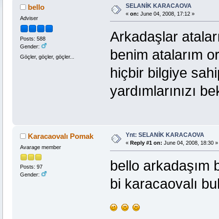
SELANİK KARACAOVA
bello
«
on:
June 04, 2008, 17:12 »
Adviser
Arkadaşlar atalar
Posts: 588
Gender:
benim atalarım o
Göçler, göçler, göçler...
hiçbir bilgiye sa
yardımlarınızı be
Ynt: SELANİK KARACAOVA
Karacaovalı Pomak
«
Reply #1 on:
June 04, 2008, 18:30 »
Avarage member
bello arkadaşım
Posts: 97
Gender:
bi karacaovalı b