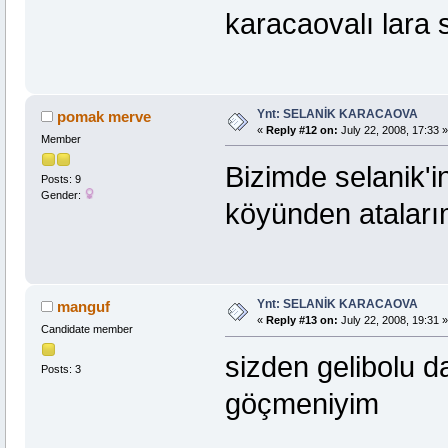
karacaovalı lara 
Ynt: SELANİK KARACAOVA
pomak merve
«
Reply #12 on:
July 22, 2008, 17:33 »
Member
Bizimde selanik'i
Posts: 9
Gender:
köyünden atalarım
Ynt: SELANİK KARACAOVA
manguf
«
Reply #13 on:
July 22, 2008, 19:31 »
Candidate member
sizden gelibolu 
Posts: 3
göçmeniyim