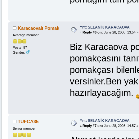
Ynt: SELANİK KARACAOVA
Karacaovalı Pomak
«
Reply #6 on:
June 28, 2008, 13:54 »
Avarage member
Biz Karacaova po
Posts: 97
Gender:
pomakçasını tan
pomakçası bilenler
versinler.Ben yak
hazırlayacağım.
Ynt: SELANİK KARACAOVA
TUFCA35
«
Reply #7 on:
June 28, 2008, 14:57 »
Senior member