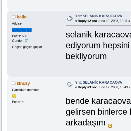
Ynt: SELANİK KARACAOVA
bello
«
Reply #2 on:
June 10, 2008, 10:11 »
Adviser
selanik karacaova
Posts: 588
Gender:
ediyorum hepsini
Göçler, göçler, göçler...
bekliyorum
Ynt: SELANİK KARACAOVA
klncsy
«
Reply #3 on:
June 17, 2008, 16:43 »
Candidate member
bende karacaova
Posts: 4
gelirsen binlerc
arkadaşım