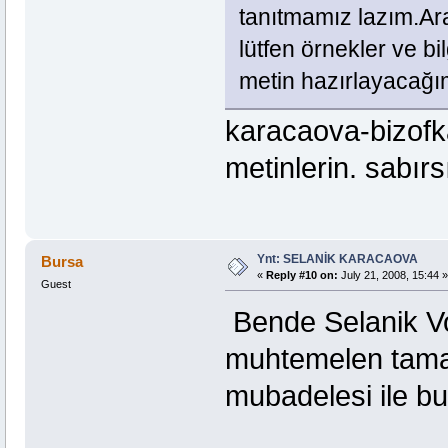
tanıtmamız lazım.Ar
lütfen örnekler ve bi
metin hazırlayacağ
karacaova-bizofk
metinlerin. sabır
Ynt: SELANİK KARACAOVA
Bursa
«
Reply #10 on:
July 21, 2008, 15:44 »
Guest
Bende Selanik Vod
muhtemelen tamam
mubadelesi ile b