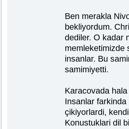
Ben merakla Nivo
bekliyordum. Chr
dediler. O kadar m
memleketimizde sa
insanlar. Bu sam
samimiyetti.
Karacovada hala 
Insanlar farkind
çikiyorlardi, kend
Konustuklari dil