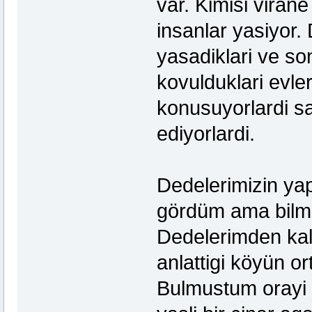
var. Kimisi virane
insanlar yasiyor. 
yasadiklari ve so
kovulduklari evler
konusuyorlardi san
ediyorlardi.
Dedelerimizin yap
gördüm ama bilme
Dedelerimden kal
anlattigi köyün or
Bulmustum orayi