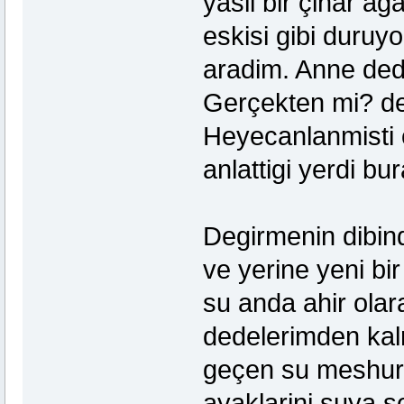
yasli bir çinar a
eskisi gibi duru
aradim. Anne ded
Gerçekten mi? de
Heyecanlanmisti 
anlattigi yerdi bu
Degirmenin dibind
ve yerine yeni bi
su anda ahir olara
dedelerimden kal
geçen su meshur 
ayaklarini suya so