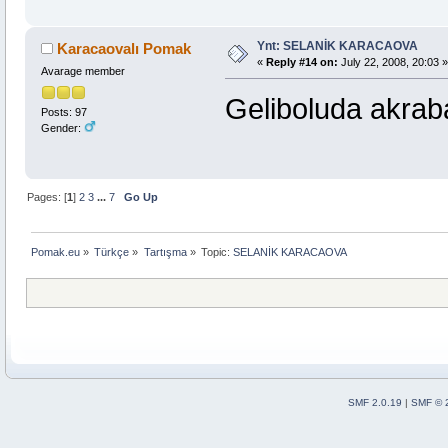
Ynt: SELANİK KARACAOVA
Karacaovalı Pomak
«
Reply #14 on:
July 22, 2008, 20:03 »
Avarage member
Geliboluda akrab
Posts: 97
Gender:
Pages: [
1
]
2
3
...
7
Go Up
Pomak.eu
»
Türkçe
»
Tartışma
»
Topic:
SELANİK KARACAOVA
SMF 2.0.19
|
SMF © 