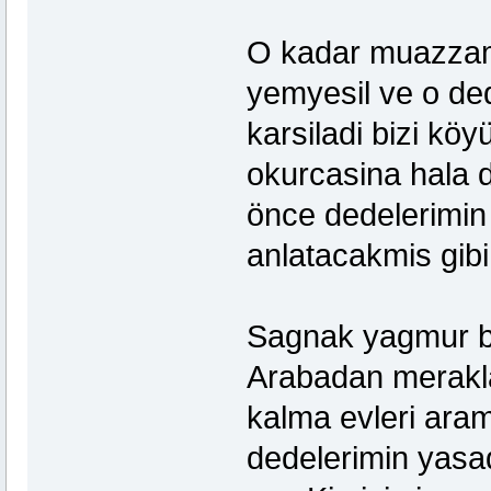
O kadar muazzam b
yemyesil ve o de
karsiladi bizi köy
okurcasina hala d
önce dedelerimin
anlatacakmis gibi 
Sagnak yagmur ba
Arabadan merakla
kalma evleri ara
dedelerimin yasad