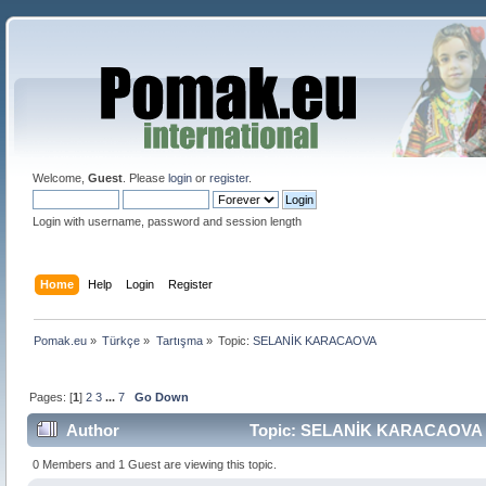
Welcome,
Guest
. Please
login
or
register
.
Login with username, password and session length
Home
Help
Login
Register
Pomak.eu
»
Türkçe
»
Tartışma
»
Topic:
SELANİK KARACAOVA
Pages: [
1
]
2
3
...
7
Go Down
Author
Topic: SELANİK KARACAOVA (
0 Members and 1 Guest are viewing this topic.